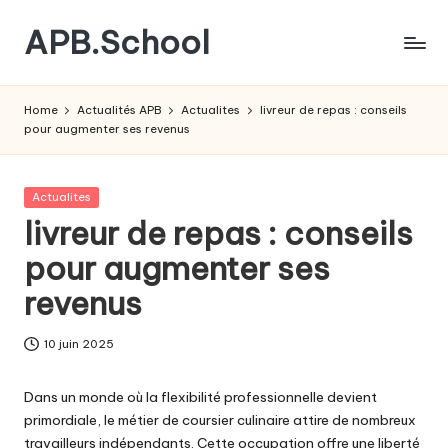
APB.School
Skip
to
Le
content
guide
Home
Actualités APB
Actualites
livreur de repas : conseils
complet
pour augmenter ses revenus
de
l'Admission
Post-
Posted
Actualites
Bac
in
livreur de repas : conseils
pour augmenter ses
revenus
10 juin 2025
Dans un monde où la flexibilité professionnelle devient
primordiale, le métier de coursier culinaire attire de nombreux
travailleurs indépendants. Cette occupation offre une liberté