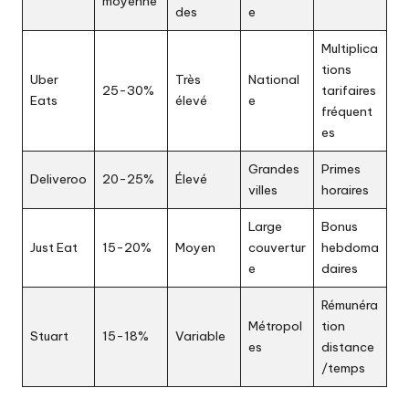
moyenne
des
e
Multiplica
tions
Uber
Très
National
25-30%
tarifaires
Eats
élevé
e
fréquent
es
Grandes
Primes
Deliveroo
20-25%
Élevé
villes
horaires
Large
Bonus
Just Eat
15-20%
Moyen
couvertur
hebdoma
e
daires
Rémunéra
Métropol
tion
Stuart
15-18%
Variable
es
distance
/temps