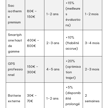
+15%
Sac
(meilleure
isotherm
80€ –
1-2 ans
s
1-2 mois
e
150€
évaluatio
premium
ns)
Smartph
+10%
one haut
400€ –
2-3 ans
(fiabilité
3-4 mois
de
800€
accrue)
gamme
+20%
GPS
150€ –
(optimisa
professio
4-5 ans
2-3 mois
300€
tion
nnel
trajet)
+5%
(disponib
Batterie
30€ –
2
1-2 ans
ilité
externe
70€
semaines
prolongé