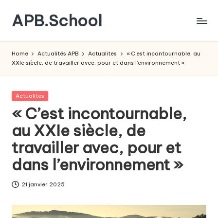
APB.School
Skip
to
Le
content
guide
Home
Actualités APB
Actualites
« C’est incontournable, au
complet
XXIe siècle, de travailler avec, pour et dans l’environnement »
de
l'Admission
Post-
Posted
Actualites
Bac
in
« C’est incontournable,
au XXIe siècle, de
travailler avec, pour et
dans l’environnement »
21 janvier 2025